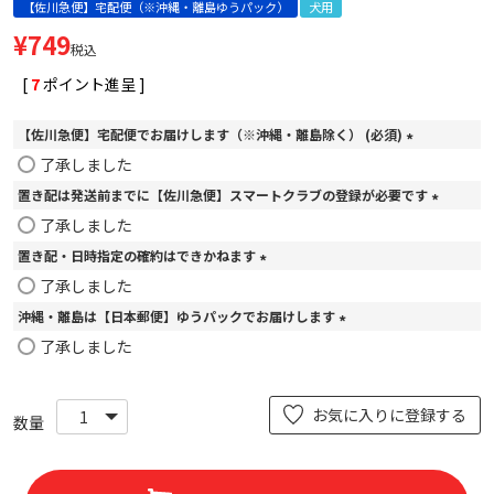
【佐川急便】宅配便（※沖縄・離島ゆうパック）
犬用
¥
749
税込
[
7
ポイント進呈 ]
【佐川急便】宅配便でお届けします（※沖縄・離島除く） (必須)
(
了承しました
必
置き配は発送前までに【佐川急便】スマートクラブの登録が必要です
須
)
(
了承しました
必
置き配・日時指定の確約はできかねます
須
)
(
了承しました
必
沖縄・離島は【日本郵便】ゆうパックでお届けします
須
)
(
了承しました
必
須
)
お気に入りに登録する