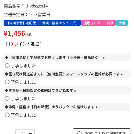
商品番号
li-vdsgxs14
発送予定日：1～3営業日
【佐川急便】宅配便（※沖縄・離島ゆうパック）
歯磨きレベル：初級
犬用
¥
1,456
税込
[
13
ポイント進呈 ]
◆【佐川急便】宅配便でお届けします（※沖縄・離島除く）
(
了承しました
必
◆置き配は発送前までに【佐川急便】スマートクラブの登録が必要です
須
)
(
了承しました
必
◆置き配・日時指定の確約はできかねます
須
)
(
了承しました
必
◆沖縄・離島は【日本郵便】ゆうパックでお届けします
須
)
(
了承しました
必
須
)
お気に入りに登録する