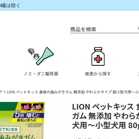
沖縄は除く
商品を検索
ノミ・ダニ駆除薬
疾患から探す
ア
LION ペットキッス 食後の歯みがきガム 無添加 やわらかタイプ 超小型犬用～小型
LION ペットキッ
ガム 無添加 やわら
犬用～小型犬用 80