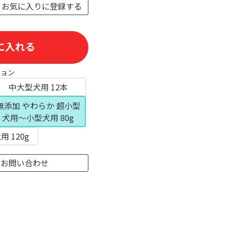
お気に入りに登録する
)
に入れる
ション
中大型犬用 12本
無添加 やわらか 超小型
犬用～小型犬用 80g
 120g
のお問い合わせ