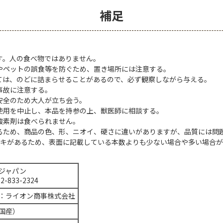
補足
す。人の食べ物ではありません。
やペットの誤食等を防ぐため、置き場所には注意する。
ては、のどに詰まらせることがあるので、必ず観察しながら与える。
事故に注意する。
安全のため大人が立ち会う。
使用を中止し、本品を持参の上、獣医師に相談する。
酸素剤は食べられません。
るため、商品の色、形、ニオイ、硬さに違いがありますが、品質には問
ツキがあるため、表面に記載している本数よりも少ない場合や多い場合が
ジャパン
52-833-2324
：ライオン商事株式会社
国産）