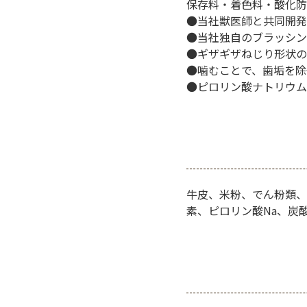
保存料・着色料・酸化防
●当社獣医師と共同開発
●当社独自のブラッシン
●ギザギザねじり形状の
●噛むことで、歯垢を除
●ピロリン酸ナトリウム
牛皮、米粉、でん粉類、
素、ピロリン酸Na、炭酸