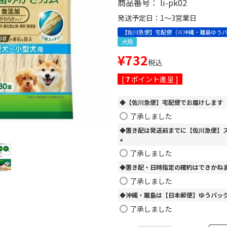
商品番号
li-pk02
発送予定日：1～3営業日
【佐川急便】宅配便（※沖縄・離島ゆう
犬用
¥
732
税込
[
7
ポイント進呈 ]
◆【佐川急便】宅配便でお届けします
了承しました
◆置き配は発送前までに【佐川急便】
(
了承しました
必
◆置き配・日時指定の確約はできかね
須
)
了承しました
◆沖縄・離島は【日本郵便】ゆうパッ
了承しました