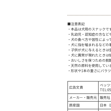
■注意表記
・本品は犬用のスナックで
・乳幼児・認知症の方など
・犬の食べ方や習性によっ
・犬に指を噛まれるなどの
・子供が犬に与えるときは
・犬に異常が現れたときは
・おいしさを保つための脱
・天然の原料を使用してい
・形状や1本の重さにバラ
ベッツ
広告文責
TEL:0
メーカー・販売元
販売社
原産国
日本（