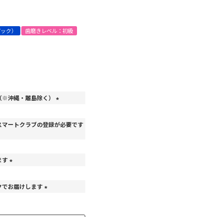
パック）
歯磨きレベル：初級
（※沖縄・離島除く）
(
必
スマートクラブの登録が必要です
須
)
ます
(
必
クでお届けします
須
)
(
必
須