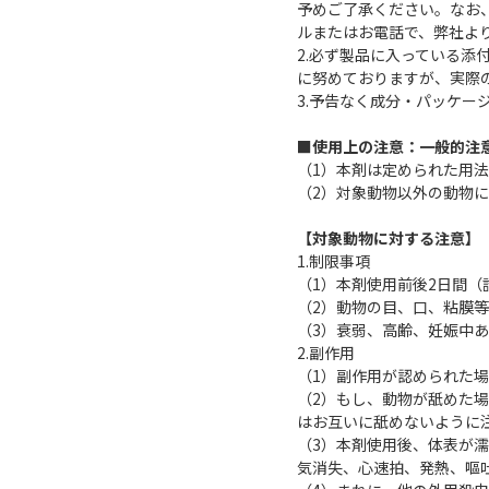
予めご了承ください。なお
ルまたはお電話で、弊社よ
2.必ず製品に入っている
に努めておりますが、実際
3.予告なく成分・パッケー
■使用上の注意：一般的注
（1）本剤は定められた用
（2）対象動物以外の動物
【対象動物に対する注意】
1.制限事項
（1）本剤使用前後2日間（
（2）動物の目、口、粘膜
（3）衰弱、高齢、妊娠中
2.副作用
（1）副作用が認められた
（2）もし、動物が舐めた
はお互いに舐めないように
（3）本剤使用後、体表が
気消失、心速拍、発熱、嘔