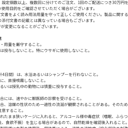
、設定個数以上、複数回に分けてのご注文、1回のご配送につき30万円
り使用目的をご確認させていただく場合がございます。
添付文書をよく読み用法用量を守って正しくご使用ください。製品に関す
の添付文書の記載とは異なっている場合もございます。
ジが変更になることがございます。
意
法・用量を厳守すること。
には投与しないこと。特にウサギに使用しないこと。
計4日間）は、水浴あるいはシャンプーを行わないこと。
等に、直接噴霧しないこと。
あるいは授乳中の動物には慎重に投与すること。
場合には、速やかに獣医師の診察を受けること。
場合、溶媒の性状のため一過性の流涎が観察されることがある。そのた
注意すること。
濡れたまま狭いケージに入れると、アルコール様中毒症状（嗜眠、ふらつ
吐、食欲不振）を生じる場合があるので、自然乾燥を確認後入れること