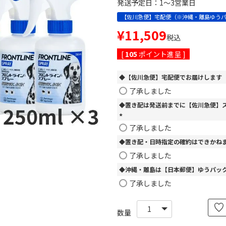
発送予定日：1～3営業日
【佐川急便】宅配便（※沖縄・離島ゆう
¥
11,509
税込
[
105
ポイント進呈 ]
◆【佐川急便】宅配便でお届けします
了承しました
◆置き配は発送前までに【佐川急便】
(
了承しました
必
◆置き配・日時指定の確約はできかね
須
)
了承しました
◆沖縄・離島は【日本郵便】ゆうパッ
了承しました