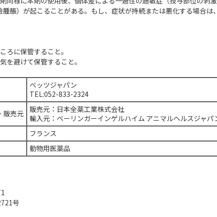
虫剤同様に本剤の使用後、個体差による一過性の過敏症（投与部位の刺
瞼腫脹）が起こることがある。もし、症状が持続または悪化する場合は
ところに保管すること。
火気を避けて保管すること。
ベッツジャパン
TEL:052-833-2324
販売元：日本全薬工業株式会社
・販売元
輸入元：ベーリンガーインゲルハイム アニマルヘルスジャパ
フランス
動物用医薬品
71
721号