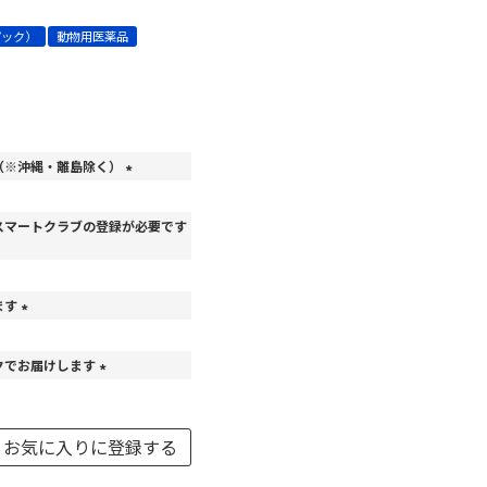
パック）
動物用医薬品
（※沖縄・離島除く）
(
必
スマートクラブの登録が必要です
須
)
ます
(
必
クでお届けします
須
)
(
必
須
お気に入りに登録する
)