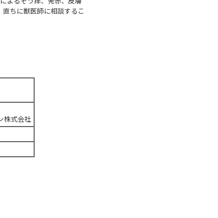
激によるそう痒、発赤、皮膚
、直ちに獣医師に相談するこ
ン株式会社