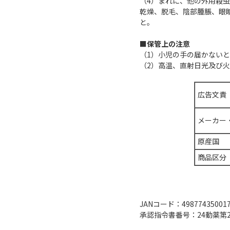
（4）まれに、他の外用殺
乾燥、脱毛、陰部腫脹、眼
と。
■保管上の注意
（1）小児の手の届かない
（2）高温、直射日光及び
広告文責
メーカー
原産国
商品区分
JANコード：49877435001
承認指令書番号：24動薬第2