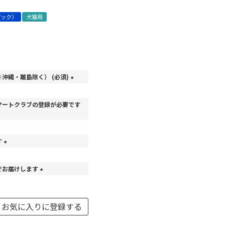
パック）
犬猫用
沖縄・離島除く） (必須)
(
必
マートクラブの登録が必要です
須
)
す
(
必
でお届けします
須
)
(
必
須
お気に入りに登録する
)