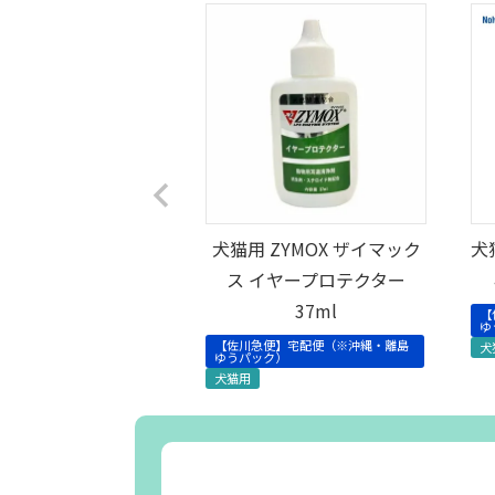
犬猫用 ZYMOX ザイマック
犬
ス イヤープロテクター
37ml
【
ゆ
【佐川急便】宅配便（※沖縄・離島
犬
ゆうパック）
犬猫用