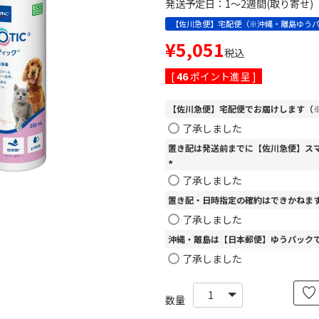
発送予定日：1～2週間(取り寄せ)
【佐川急便】宅配便（※沖縄・離島ゆう
¥
5,051
税込
[
46
ポイント進呈 ]
【佐川急便】宅配便でお届けします（※
了承しました
置き配は発送前までに【佐川急便】ス
(
了承しました
必
置き配・日時指定の確約はできかねま
須
)
了承しました
沖縄・離島は【日本郵便】ゆうパック
了承しました