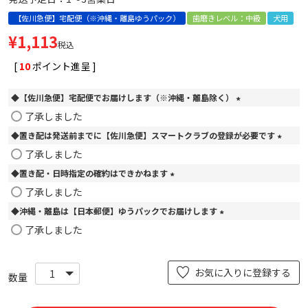
【佐川急便】宅配便（※沖縄・離島ゆうパック）
歯磨きレベル：中級
犬用
¥
1,113
税込
[
10
ポイント進呈 ]
◆【佐川急便】宅配便でお届けします（※沖縄・離島除く）
(
了承しました
必
◆置き配は発送前までに【佐川急便】スマートクラブの登録が必要です
須
)
(
了承しました
必
◆置き配・日時指定の確約はできかねます
須
)
(
了承しました
必
◆沖縄・離島は【日本郵便】ゆうパックでお届けします
須
)
(
了承しました
必
須
)
お気に入りに登録する