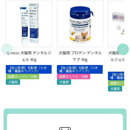
Q-ness 犬猫用 デンタルジ
犬猫用 プロデン デンタル
犬猫用 オロ
ェル 45g
ケア 40g
ルジェル（
【佐川急便】宅配便（※沖
【佐川急便】宅配便（※沖
縄・離島ゆうパック）
縄・離島ゆうパック）
【佐川急便】
歯磨きレベル：中級
歯磨きレベル：初級
縄・離島ゆう
犬猫用
犬猫用
歯磨きレベル
犬猫用