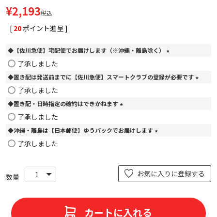
¥
2,193
税込
[
20
ポイント進呈 ]
◆【佐川急便】宅配便でお届けします（※沖縄・離島除く）
(
了承しました
必
◆置き配は発送前までに【佐川急便】スマートクラブの登録が必要です
須
)
(
了承しました
必
◆置き配・日時指定の確約はできかねます
須
)
(
了承しました
必
◆沖縄・離島は【日本郵便】ゆうパックでお届けします
須
)
(
了承しました
必
須
)
お気に入りに登録する
カートに入れる