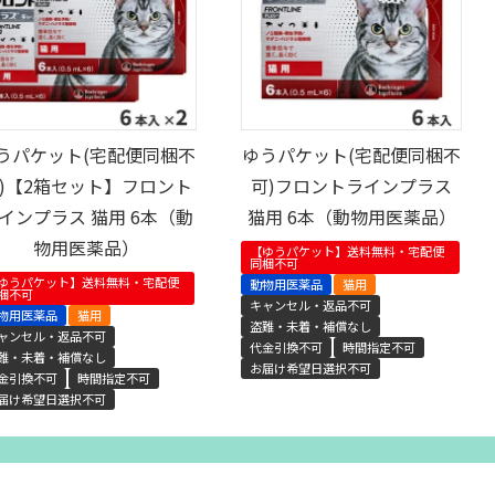
うパケット(宅配便同梱不
ゆうパケット(宅配便同梱不
)【2箱セット】フロント
可)フロントラインプラス
インプラス 猫用 6本（動
猫用 6本（動物用医薬品）
物用医薬品）
【ゆうパケット】送料無料・宅配便
同梱不可
ゆうパケット】送料無料・宅配便
動物用医薬品
猫用
梱不可
キャンセル・返品不可
物用医薬品
猫用
盗難・未着・補償なし
ャンセル・返品不可
代金引換不可
時間指定不可
難・未着・補償なし
お届け希望日選択不可
金引換不可
時間指定不可
届け希望日選択不可