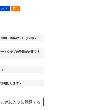
パック）
猫用
沖縄・離島除く） (必須)
(
必
マートクラブの登録が必要です
須
)
す
(
必
でお届けします
須
)
(
必
須
お気に入りに登録する
)