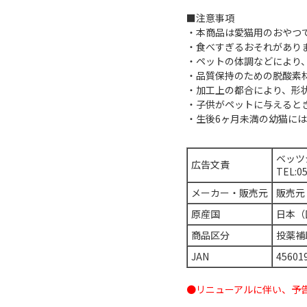
■注意事項
・本商品は愛猫用のおやつ
・食べすぎるおそれがあり
・ペットの体調などにより
・品質保持のための脱酸素
・加工上の都合により、形
・子供がペットに与えると
・生後6ヶ月未満の幼猫に
ベッツ
広告文責
TEL:0
メーカー・販売元
販売元：
原産国
日本（
商品区分
投薬補
JAN
45601
●リニューアルに伴い、予