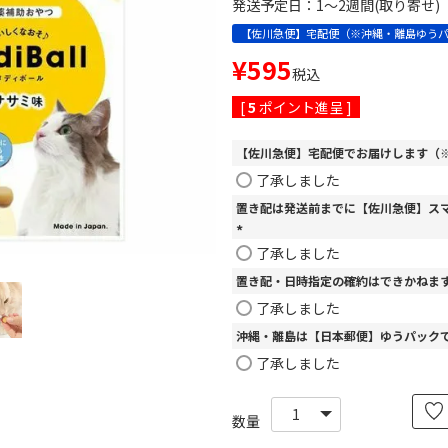
発送予定日：1～2週間(取り寄せ)
【佐川急便】宅配便（※沖縄・離島ゆう
¥
595
税込
[
5
ポイント進呈 ]
【佐川急便】宅配便でお届けします（※
了承しました
置き配は発送前までに【佐川急便】ス
(
了承しました
必
置き配・日時指定の確約はできかねま
須
)
了承しました
沖縄・離島は【日本郵便】ゆうパック
了承しました