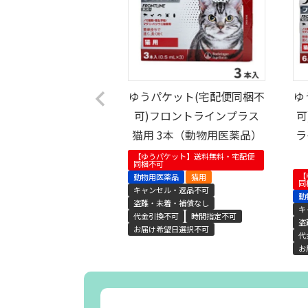
ゆうパケット(宅配便同梱不
ゆ
可)フロントラインプラス
可
猫用 3本（動物用医薬品）
ラ
【ゆうパケット】送料無料・宅配便
同梱不可
【
動物用医薬品
猫用
同
キャンセル・返品不可
動
盗難・未着・補償なし
キ
代金引換不可
時間指定不可
盗
お届け希望日選択不可
代
お