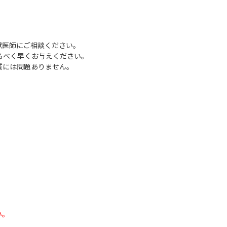
獣医師にご相談ください。
るべく早くお与えください。
質には問題ありません。
い。