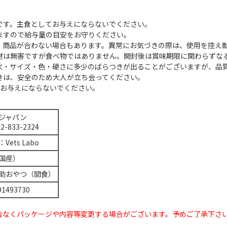
です。主食としてお与えにならないでください。
ますので給与量の目安をお守りください。
、商品が合わない場合もあります。異常にお気づきの際は、使用を控え
材は無害ですが食べ物ではありません。開封後は賞味期限に関わらずな
状・サイズ・色・硬さに多少のばらつきが出ることがございますが、品
きは、安全のため大人が立ち会ってください。
はお与えにならないでください。
ジャパン
52-833-2324
Vets Labo
国産）
助おやつ（間食）
91493730
告なくパッケージや内容等変更する場合がございます。予めご了承下さ