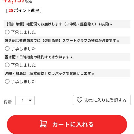
税込
[
25
ポイント進呈 ]
【佐川急便】宅配便でお届けします（※沖縄・離島除く） (必須)
(
了承しました
必
置き配は発送前までに【佐川急便】スマートクラブの登録が必要です
須
)
(
了承しました
必
置き配・日時指定の確約はできかねます
須
)
(
了承しました
必
沖縄・離島は【日本郵便】ゆうパックでお届けします
須
)
(
了承しました
必
須
)
お気に入りに登録する
カートに入れる