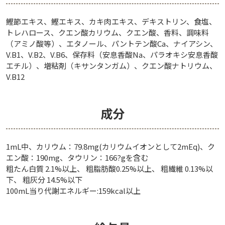
鰹節エキス、鰹エキス、カキ肉エキス、デキストリン、食塩、
トレハロース、クエン酸カリウム、クエン酸、香料、調味料
（アミノ酸等）、エタノール、パントテン酸Ca、ナイアシン、
V.B1、V.B2、V.B6、保存料（安息香酸Na、パラオキシ安息香酸
エチル）、増粘剤（キサンタンガム）、クエン酸ナトリウム、
V.B12
成分
1mL中、カリウム：79.8mg(カリウムイオンとして2mEq)、ク
エン酸：190mg、タウリン：166?gを含む
粗たん白質 2.1%以上、 粗脂肪酸0.25%以上、 粗繊維 0.13%以
下、 粗灰分 14.5%以下
100mL当り代謝エネルギー:159kcal以上