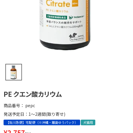
PE クエン酸カリウム
商品番号
pepc
発送予定日：1～2週間(取り寄せ)
【佐川急便】宅配便（※沖縄・離島ゆうパック）
犬猫用
¥
2,757