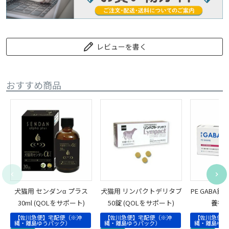
レビューを書く
おすすめ商品
犬猫用 センダンα プラス
犬猫用 リンパクトデリタブ
PE GABA錠
30ml (QOLをサポート)
50錠 (QOLをサポート)
養補
【佐川急便】宅配便（※沖
【佐川急便】宅配便（※沖
【佐川急便】
縄・離島ゆうパック）
縄・離島ゆうパック）
縄・離島ゆう