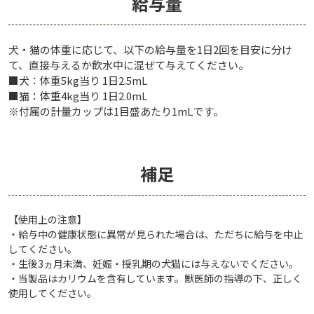
給与量
犬・猫の体重に応じて、以下の給与量を1日2回を目安に分け
て、直接与えるか飲水中に混ぜて与えてください。
■犬：体重5kg当り 1日2.5mL
■猫：体重4kg当り 1日2.0mL
※付属の計量カップは1目盛あたり1mLです。
補足
【使用上の注意】
・給与中の健康状態に異常が見られた場合は、ただちに給与を中止
してください。
・生後3ヵ月未満、妊娠・授乳期の犬猫には与えないでください。
・当製品はカリウムを含有しています。獣医師の指導の下、正しく
使用してください。