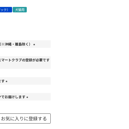
パック）
犬猫用
（※沖縄・離島除く）
(
必
スマートクラブの登録が必要です
須
)
ます
(
必
クでお届けします
須
)
(
必
須
お気に入りに登録する
)