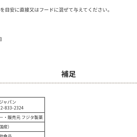
を目安に直接又はフードに混ぜて与えてください。
日
補足
ジャパン
52-833-2324
ー・販売元 フジタ製薬
国産）
助食品