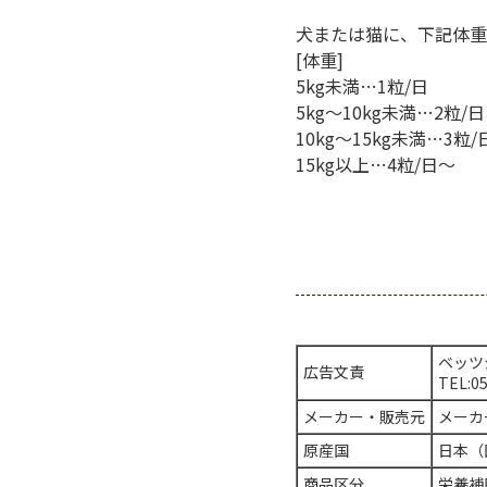
犬または猫に、下記体重
[体重]
5kg未満…1粒/日
5kg～10kg未満…2粒/日
10kg～15kg未満…3粒/
15kg以上…4粒/日～
ベッツ
広告文責
TEL:0
メーカー・販売元
メーカ
原産国
日本（
商品区分
栄養補