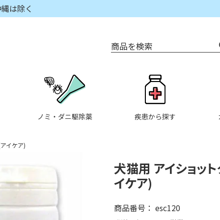
沖縄は除く
商品を検索
ノミ・ダニ駆除薬
疾患から探す
(アイケア)
犬猫用 アイショットク
イケア)
商品番号
esc120