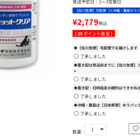
発送予定日：1～3営業日
【佐川急便】宅配便（※沖縄・離島ゆう
¥
2,779
税込
[
25
ポイント進呈 ]
◆【佐川急便】宅配便でお届けします
了承しました
◆置き配は発送前までに【佐川急便】
(
了承しました
必
◆置き配・日時指定の確約はできかね
須
)
了承しました
◆沖縄・離島は【日本郵便】ゆうパッ
了承しました