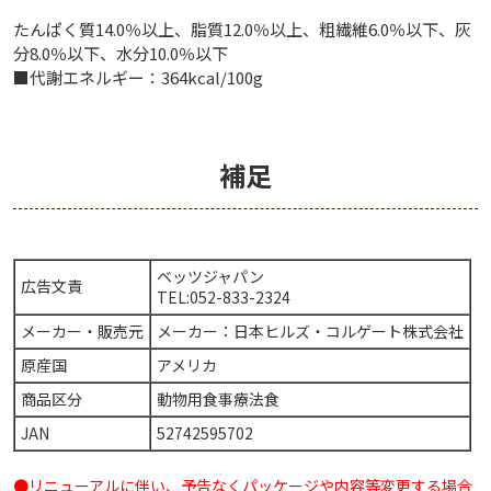
たんぱく質14.0％以上、脂質12.0％以上、粗繊維6.0％以下、灰
分8.0％以下、水分10.0％以下
■代謝エネルギー：364kcal/100g
補足
ベッツジャパン
広告文責
TEL:052-833-2324
メーカー・販売元
メーカー：日本ヒルズ・コルゲート株式会社
原産国
アメリカ
商品区分
動物用食事療法食
JAN
52742595702
●リニューアルに伴い、予告なくパッケージや内容等変更する場合