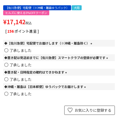
【佐川急便】宅配便（※沖縄・離島ゆうパック）
犬用
ヒルズに使える5%OFFクーポン
¥
17,142
税込
[
156
ポイント進呈 ]
◆【佐川急便】宅配便でお届けします（※沖縄・離島除く）
(
了承しました
必
◆置き配は発送前までに【佐川急便】スマートクラブの登録が必要です
須
)
(
了承しました
必
◆置き配・日時指定の確約はできかねます
須
)
(
了承しました
必
◆沖縄・離島は【日本郵便】ゆうパックでお届けします
須
)
(
了承しました
必
須
)
お気に入りに登録する