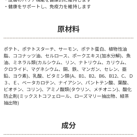
調を見ながら徐々に切り替えてください。
・健康をサポートし、免疫力を維持します
獣医師 児玉 孝史
原材料
ポテト、ポテトスターチ、サーモン、ポテト蛋白、植物性油
脂、ココナッツ油、セルロース、ポークエキス(加水分解)、魚
油、ミネラル類(カルシウム、リン、ナトリウム、カリウム、
クロライド、マグネシウム、銅、鉄、マンガン、セレン、亜
鉛、ヨウ素)、乳酸、ビタミン類(A、B1、B2、B6、B12、C、Ｄ
３、Ｅ、ベータカロテン、ナイアシン、パントテン酸、葉酸、
ビオチン、コリン)、アミノ酸類(タウリン、メチオニン)、酸化
防止剤(ミックストコフェロール、ローズマリー抽出物、緑茶
抽出物)
成分