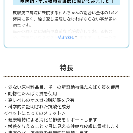
皮膚病で病院に来院するわんちゃんの割合は全体の1/4と
非常に多く、繰り返し通院しなければならない事が多い
病気です。
痒みの原因には細菌や真菌などが感染しておこるもの
や、花粉やハウスダスト、食物に対するアレルギーもあ
...続きを読む
ります。食物アレルギーは食物に含まれるタンパク質を
侵入者と間違えて攻撃してしまうことが原因になります。
アレルギーというと痒みが代表的ですが、嘔吐や下痢が
起こる場合もありますので、慢性的な嘔吐下痢がある場
特長
合は食物アレルギーを疑った方が良いでしょう。
わんちゃんの食物アレルギーの原因は「肉」「魚」「乳
製品」に含まれるタンパク質が多いと言われています
・少ない原材料品目、単一の新奇動物性たんぱく質を使用
が、「豆類」「穀類」なども原因になることがありま
・動物性たんぱく質を使用
す。食物アレルギーの場合は原因になるものを食べない
・高レベルのオメガ-3脂肪酸を含有
ようにしなければ症状はなかなか改善しません。
食物アレルギーケア【d/d】サーモン＆ポテトに含まれて
・科学的に証明された抗酸化成分
いるタンパク源はサーモンとポテトで、一般的なドッグ
＜ペットにとってのメリット＞
フードにはあまり含まれない原材料です。皮膚の痒みや
・健康維持による消化と排便をサポートします
嘔吐下痢を繰り返すわんちゃん向きのフードです。急に
・栄養を与えることで目に見える健康な皮膚に貢献します
切り替えると下痢がひどくなる場合がありますので、体
・皮膚のバリア機能を健康的に維持します