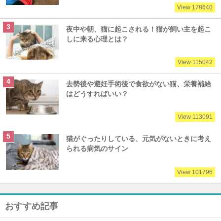
View 178640
夜中や朝、猫に起こされる！猫が飼い主を起こ
しに来る心理とは？
View 115042
去勢後や避妊手術後で食欲がない猫、栄養補給
はどうすればいい？
View 113091
猫がぐったりしている、元気がないときに考え
られる病気のサイン
View 101796
おすすめ記事