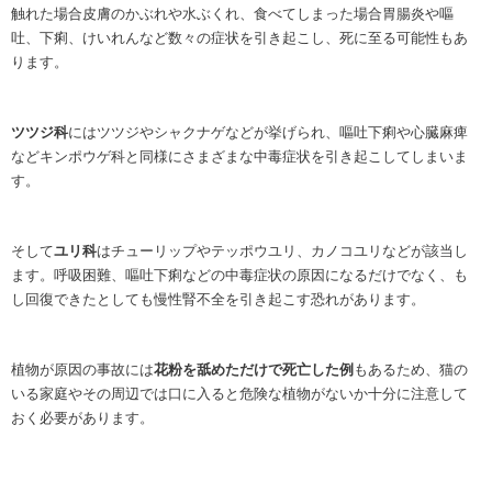
触れた場合皮膚のかぶれや水ぶくれ、食べてしまった場合胃腸炎や嘔
吐、下痢、けいれんなど数々の症状を引き起こし、死に至る可能性もあ
ります。
ツツジ科
にはツツジやシャクナゲなどが挙げられ、嘔吐下痢や心臓麻痺
などキンポウゲ科と同様にさまざまな中毒症状を引き起こしてしまいま
す。
そして
ユリ科
はチューリップやテッポウユリ、カノコユリなどが該当し
ます。呼吸困難、嘔吐下痢などの中毒症状の原因になるだけでなく、も
し回復できたとしても慢性腎不全を引き起こす恐れがあります。
植物が原因の事故には
花粉を舐めただけで死亡した例
もあるため、猫の
いる家庭やその周辺では口に入ると危険な植物がないか十分に注意して
おく必要があります。