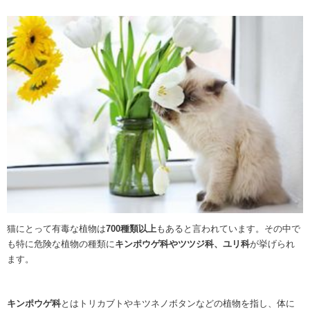
猫にとって有毒な植物は
700種類以上
もあると言われています。その中で
も特に危険な植物の種類に
キンポウゲ科やツツジ科、ユリ科
が挙げられ
ます。
キンポウゲ科
とはトリカブトやキツネノボタンなどの植物を指し、体に