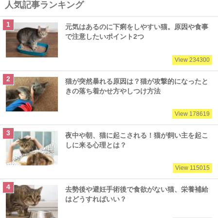
人気記事ランキング
元気はあるのに下痢をしやすい猫。原因や食事
で注意したいポイント2つ
View 234300
猫が突然暴れる原因は？猫が攻撃的になったと
きの落ち着かせ方やしつけ方法
View 178619
夜中や朝、猫に起こされる！猫が飼い主を起こ
しに来る心理とは？
View 115015
去勢後や避妊手術後で食欲がない猫、栄養補給
はどうすればいい？