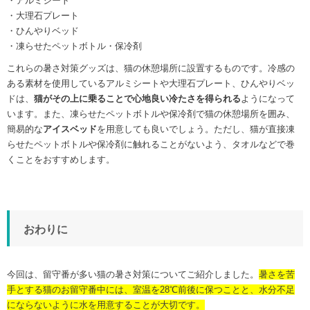
・アルミシート
・大理石プレート
・ひんやりベッド
・凍らせたペットボトル・保冷剤
これらの暑さ対策グッズは、猫の休憩場所に設置するものです。冷感の
ある素材を使用しているアルミシートや大理石プレート、ひんやりベッ
ドは、
猫がその上に乗ることで心地良い冷たさを得られる
ようになって
います。また、凍らせたペットボトルや保冷剤で猫の休憩場所を囲み、
簡易的な
アイスベッド
を用意しても良いでしょう。ただし、猫が直接凍
らせたペットボトルや保冷剤に触れることがないよう、タオルなどで巻
くことをおすすめします。
おわりに
今回は、留守番が多い猫の暑さ対策についてご紹介しました。
暑さを苦
手とする猫のお留守番中には、室温を28℃前後に保つことと、水分不足
にならないように水を用意することが大切です。