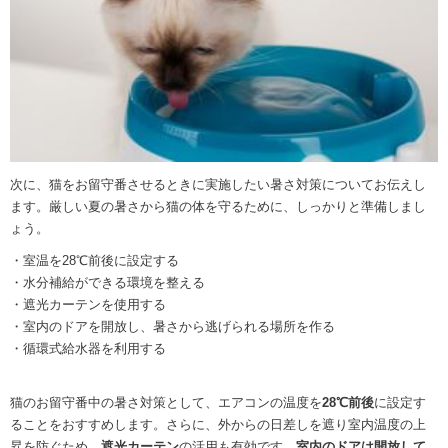
次に、猫をお留守番させるときに実施したい暑さ対策についてお伝えし
ます。厳しい夏の暑さから猫の体を守るために、しっかりと準備しまし
ょう。
・室温を28℃前後に設定する
・水分補給ができる環境を整える
・遮光カーテンを使用する
・室内のドアを開放し、暑さから逃げられる場所を作る
・循環式給水器を利用する
猫のお留守番中の暑さ対策として、エアコンの温度を
28℃前後
に設定す
ることをおすすめします。さらに、外からの日差しを遮り室内温度の上
昇を防ぐため、
遮光カーテン
の活用も有効です。
室内のドアは開放して