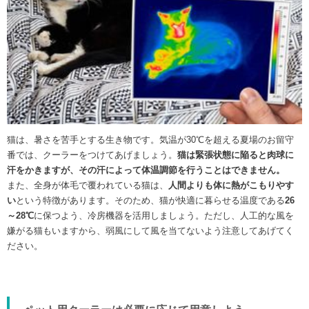
猫は、暑さを苦手とする生き物です。気温が30℃を超える夏場のお留守
番では、クーラーをつけてあげましょう。
猫は緊張状態に陥ると肉球に
汗をかきますが、その汗によって体温調節を行うことはできません。
また、全身が体毛で覆われている猫は、
人間よりも体に熱がこもりやす
い
という特徴があります。そのため、猫が快適に暮らせる温度である
26
～28℃
に保つよう、冷房機器を活用しましょう。ただし、人工的な風を
嫌がる猫もいますから、弱風にして風を当てないよう注意してあげてく
ださい。