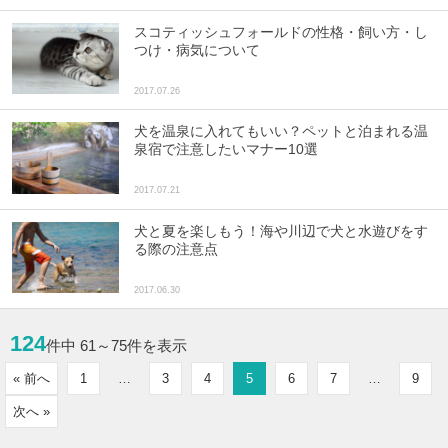
スコティッシュフォールドの性格・飼い方・し
つけ・病気について
2017.07.26
犬を温泉に入れてもいい？ペットと泊まれる温
泉宿で注意したいマナー10選
2017.07.21
犬と夏を楽しもう！海や川辺で犬と水遊びをす
る際の注意点
2017.06.30
124
件中 61～75件を表示
« 前へ
1
…
3
4
5
6
7
…
9
次へ »