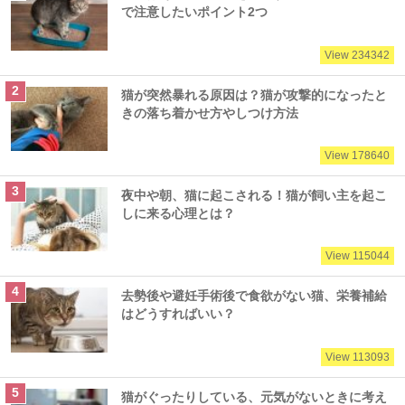
で注意したいポイント2つ
View 234342
猫が突然暴れる原因は？猫が攻撃的になったと
きの落ち着かせ方やしつけ方法
View 178640
夜中や朝、猫に起こされる！猫が飼い主を起こ
しに来る心理とは？
View 115044
去勢後や避妊手術後で食欲がない猫、栄養補給
はどうすればいい？
View 113093
猫がぐったりしている、元気がないときに考え