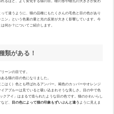
われるほど、よく変化する猫の目。瞳の形や瞳孔の大きさが変わ
よって違うように、猫の品種にもたくさんの毛色と目の色があり
ラニン」という色素の量と光の反射が大きく影響しています。今
とは何か？についてご紹介します。
種類がある！
グリーンの目です。
のある猫の目の色になりました。
（こはく）色とも呼ばれるアンバー。褐色のカッパーやオレンジ
ァイアブルーは見ていると吸い込まれそうな美しさ。目の中で色
ロックアイ」はまるで造られたような目の色です。猫のかわいらし
すなど、
目の色によって猫の印象もずいぶんと違う
ように見えま