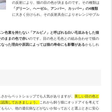
の反射により、猫の目の色が決まるのです。その種類は
「グリーン、ヘーゼル、アンバー、カッパー」の4種類
に大きく分けられ、その反射具合によりオレンジやブル
ニン色素を持たない「アルビノ」と呼ばれる白い毛並みをした猫
そのままの色で赤い
のです。目の色と毛色との組み合わせで猫の
になった理由や原因によっては猫の寿命にも影響がある
かもしれ
しさからペットショップでも人気がありますが、
美しい目の色と
は認識しておきましょう。
これから飼う猫にオッドアイを考えて
てもらい、他の遺伝病などがないか知っておくと選ぶときに安心