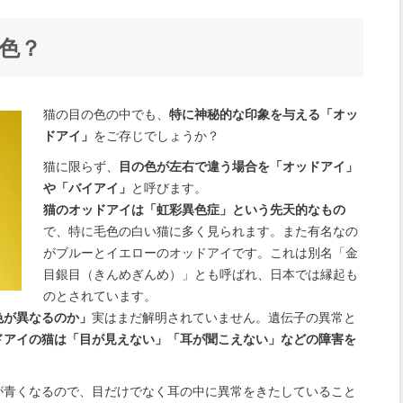
色？
猫の目の色の中でも、
特に神秘的な印象を与える「オッ
ドアイ」
をご存じでしょうか？
猫に限らず、
目の色が左右で違う場合を「オッドアイ」
や「バイアイ」
と呼びます。
猫のオッドアイは「虹彩異色症」という先天的なもの
で、特に毛色の白い猫に多く見られます。また有名なの
がブルーとイエローのオッドアイです。これは別名「金
目銀目（きんめぎんめ）」とも呼ばれ、日本では縁起も
のとされています。
色が異なるのか」
実はまだ解明されていません。遺伝子の異常と
ドアイの猫は「目が見えない」「耳が聞こえない」などの障害を
が青くなるので、目だけでなく耳の中に異常をきたしていること