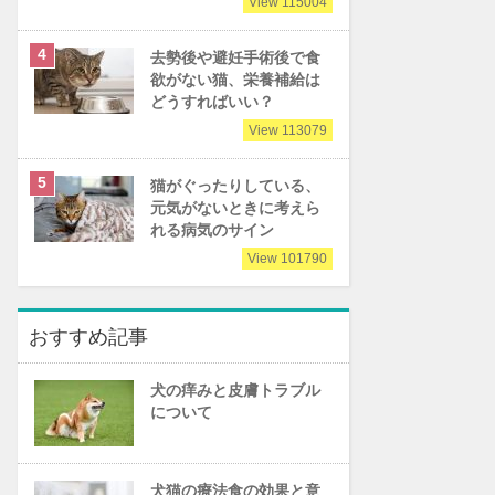
View 115004
去勢後や避妊手術後で食
欲がない猫、栄養補給は
どうすればいい？
View 113079
猫がぐったりしている、
元気がないときに考えら
れる病気のサイン
View 101790
おすすめ記事
犬の痒みと皮膚トラブル
について
犬猫の療法食の効果と意