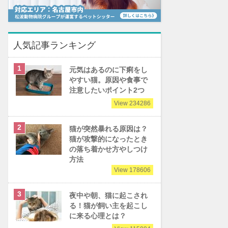
人気記事ランキング
元気はあるのに下痢をし
やすい猫。原因や食事で
注意したいポイント2つ
View 234286
猫が突然暴れる原因は？
猫が攻撃的になったとき
の落ち着かせ方やしつけ
方法
View 178606
夜中や朝、猫に起こされ
る！猫が飼い主を起こし
に来る心理とは？