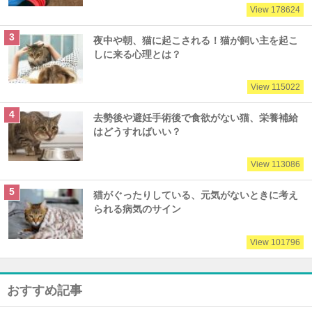
View 178624
夜中や朝、猫に起こされる！猫が飼い主を起こ
しに来る心理とは？
View 115022
去勢後や避妊手術後で食欲がない猫、栄養補給
はどうすればいい？
View 113086
猫がぐったりしている、元気がないときに考え
られる病気のサイン
View 101796
おすすめ記事