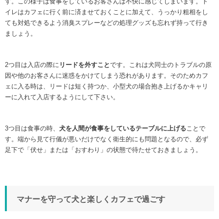
す。この様子は食事をしているお客さんは不快に感じてしまいます。ト
イレはカフェに行く前に済ませておくことに加えて、うっかり粗相をし
ても対処できるよう消臭スプレーなどの処理グッズも忘れず持って行き
ましょう。
2つ目は入店の際に
リードを外すこと
です。これは犬同士のトラブルの原
因や他のお客さんに迷惑をかけてしまう恐れがあります。そのためカフ
ェに入る時は、リードは短く持つか、小型犬の場合抱き上げるかキャリ
ーに入れて入店するようにして下さい。
3つ目は食事の時、
犬を人間が食事をしているテーブルに上げる
ことで
す。端から見て行儀が悪いだけでなく衛生的にも問題となるので、必ず
足下で「伏せ」または「おすわり」の状態で待たせておきましょう。
マナーを守って犬と楽しくカフェで過ごす