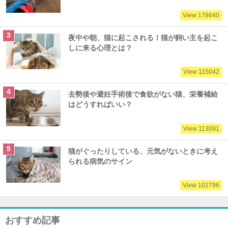
View 178640
夜中や朝、猫に起こされる！猫が飼い主を起こ
しに来る心理とは？
View 115042
去勢後や避妊手術後で食欲がない猫、栄養補給
はどうすればいい？
View 113091
猫がぐったりしている、元気がないときに考え
られる病気のサイン
View 101796
おすすめ記事