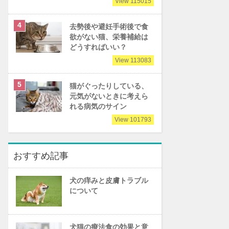
View 115015
去勢後や避妊手術後で食
欲がない猫、栄養補給は
どうすればいい？
View 113083
猫がぐったりしている、
元気がないときに考えら
れる病気のサイン
View 101793
おすすめ記事
犬の痒みと皮膚トラブル
について
犬猫の療法食の効果と意