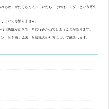
みみあか）がたくさん入っていたら、それはミミダニという寄生
。
をしていても治りません。
いれば炎症が起きて、耳に痒みが出てしまうことがあります。
イン、耳を掻く原因、耳掃除のやり方について解説します。