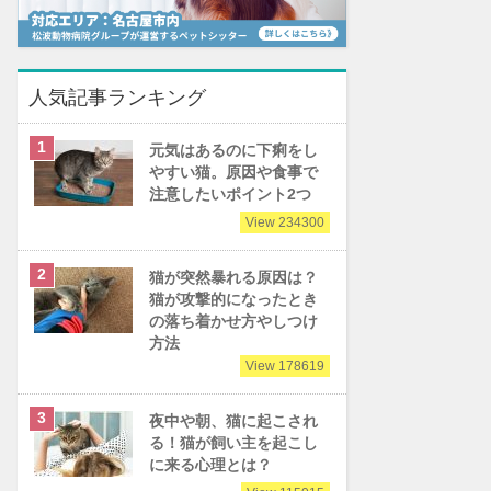
人気記事ランキング
元気はあるのに下痢をし
やすい猫。原因や食事で
注意したいポイント2つ
View 234300
猫が突然暴れる原因は？
猫が攻撃的になったとき
の落ち着かせ方やしつけ
方法
View 178619
夜中や朝、猫に起こされ
る！猫が飼い主を起こし
に来る心理とは？