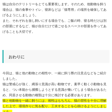
猫は自分のテリトリーをとても重要視します。そのため、他動物を飼う
場合は、猫の食事やトイレ、寝床などは「猫専用」の場所を確保してあ
げるようにしましょう。
また、それぞれを放し飼いにする場合でも、ご飯の時、寝る時だけは別
の部屋にするなど、猫が自分だけで過ごせるスペースや部屋を作ってあ
げることも大切です。
おわりに
今回は、猫と他の動物との相性や、一緒に飼う際の注意点などをご紹介
しました。
猫は警戒心が強く、縄張り意識が高い動物です。素早く動く小動物を見
ると、つい本能から捕獲しようとする意識が働いてしまう場合があるた
め、同居させる動物の種類は十分に検討する必要があります。
猫と他動物を一緒に飼うには、相性はもちろん、猫の習性を十分に理解
した上で、環境作りに気を配り、工夫することを心掛けるようにしまし
ょう。