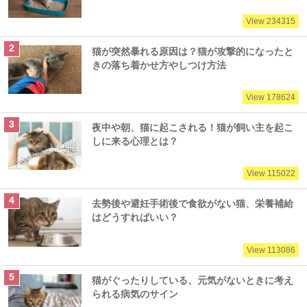
View 234315
猫が突然暴れる原因は？猫が攻撃的になったと
きの落ち着かせ方やしつけ方法
View 178624
夜中や朝、猫に起こされる！猫が飼い主を起こ
しに来る心理とは？
View 115022
去勢後や避妊手術後で食欲がない猫、栄養補給
はどうすればいい？
View 113086
猫がぐったりしている、元気がないときに考え
られる病気のサイン