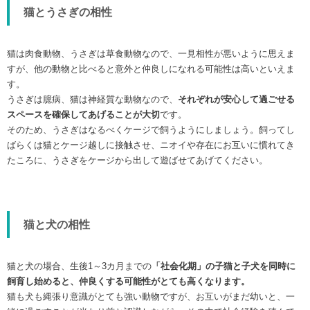
猫とうさぎの相性
猫は肉食動物、うさぎは草食動物なので、一見相性が悪いように思えま
すが、他の動物と比べると意外と仲良しになれる可能性は高いといえま
す。
うさぎは臆病、猫は神経質な動物なので、
それぞれが安心して過ごせる
スペースを確保してあげることが大切
です。
そのため、うさぎはなるべくケージで飼うようにしましょう。飼ってし
ばらくは猫とケージ越しに接触させ、ニオイや存在にお互いに慣れてき
たころに、うさぎをケージから出して遊ばせてあげてください。
猫と犬の相性
猫と犬の場合、生後1～3カ月までの
「社会化期」の子猫と子犬を同時に
飼育し始めると、仲良くする可能性がとても高くなります。
猫も犬も縄張り意識がとても強い動物ですが、お互いがまだ幼いと、一