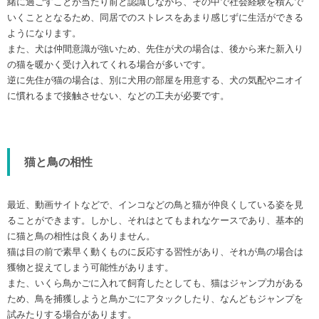
緒に過ごすことが当たり前と認識しながら、その中で社会経験を積んで
いくこととなるため、同居でのストレスをあまり感じずに生活ができる
ようになります。
また、犬は仲間意識が強いため、先住が犬の場合は、後から来た新入り
の猫を暖かく受け入れてくれる場合が多いです。
逆に先住が猫の場合は、別に犬用の部屋を用意する、犬の気配やニオイ
に慣れるまで接触させない、などの工夫が必要です。
猫と鳥の相性
最近、動画サイトなどで、インコなどの鳥と猫が仲良くしている姿を見
ることができます。しかし、それはとてもまれなケースであり、基本的
に猫と鳥の相性は良くありません。
猫は目の前で素早く動くものに反応する習性があり、それが鳥の場合は
獲物と捉えてしまう可能性があります。
また、いくら鳥かごに入れて飼育したとしても、猫はジャンプ力がある
ため、鳥を捕獲しようと鳥かごにアタックしたり、なんどもジャンプを
試みたりする場合があります。