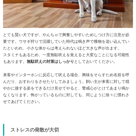
とても賢い犬ですが、やんちゃで興奮しやすいためしつけ方に注意が必
要です。ウサギ狩りで活躍していた時代は鳴き声で獲物を追い込んでい
たといわれ、小さな体からは考えられないほど大きな声が出ます。
スタミナもあるため、一度無駄吠えを覚えると大変なことになる可能性
もあります。
無駄吠えの対策はしっかり
としておいてください。
来客やインターホンに反応して吠える場合、興味をそらすため名前を呼
んだり、おすわりをさせたりしてみましょう。飼い主が来客に対して穏
やかに接する姿をできるだけ見せてやると、警戒心がとけてあまり鳴か
なくなります。怖がっているものに対しても、同じように徐々に慣れさ
せてあげてください。
ストレスの発散が大切