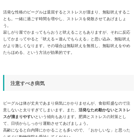
活発な性格のビーグルは退屈するとストレスが溜まり、無駄吠えするこ
とも。一緒に過ごす時間を増やし、ストレスを発散させてあげましょ
う。
寂しがり屋でかまってもらおうと吠えることもありますが、それに反応
してかまってやると「吠える＝遊んでもらえる」と思い込み、無駄吠え
がより激しくなります。その場合は無駄吠えを無視し、無駄吠えをやめ
たらほめる、という方法が効果的です。
注意すべき病気
ビーグルは体が丈夫であまり病気にかかりませんが、食欲旺盛なので注
意しないと太りすぎてしまいます。また、
活発なため動かないとストレ
スが溜まりやすい
という傾向もあります。肥満とストレスの対策とし
て、日頃からしっかり運動させてあげましょう。
高齢になると白内障にかかることも多いので、「おかしいな」と思った
らすぐに動物病院を受診してください。