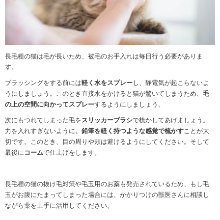
長毛種の猫は毛が長いため、被毛のお手入れは毎日行う必要がありま
す。
ブラッシングをする前には
軽く水をスプレー
し、静電気が起こらないよ
うにしましょう。このとき直接水をかけると猫が驚いてしまうため、
毛
の上の空間に向かってスプレー
するようにしましょう。
次にもつれてしまった毛を
スリッカーブラシ
で梳かしてあげましょう。
力を入れすぎないように
、鉛筆を軽く持つような感覚で梳かす
ことが大
切です。このとき、目の周りや頬は避けるようにしてください。そして
最後に
コーム
で仕上げをします。
長毛種の猫の抜け毛対策や毛玉用のお薬も発売されているため、もし毛
玉がお腹にたまってしまった場合には、かかりつけの獣医さんに相談し
ながら薬を上手に活用してください。