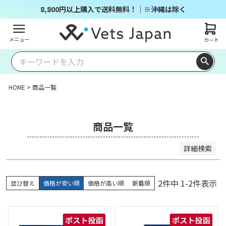
商品番号/JANコード
8,800円以上購入で送料無料！｜※沖縄は除く
メニュー
カート
並び順
キー
価格
価格
レビ
ワー
新着
登録
優先
が安
が高
ュー
ドヒ
順
順
度順
い順
い順
順
ット
HOME
商品一覧
順
検索
商品一覧
詳細検索
2
件中
1
-
2
件表示
並び替え
価格が安い順
価格が高い順
新着順