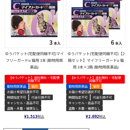
ゆうパケット(宅配便同梱不可)マイ
ゆうパケット(宅配便同梱不可)【2
フリーガードα 猫用 3本 (動物用医
箱セット】マイフリーガードα 猫
薬品)
用 3本×2箱 (動物用医薬品)
【ゆうパケット】送料無料・宅配便
【ゆうパケット】送料無料・宅配便
同梱不可
同梱不可
動物用医薬品
猫用
動物用医薬品
猫用
お届け希望日選択不可
お届け希望日選択不可
時間指定不可
代金引換不可
時間指定不可
代金引換不可
キャンセル・返品不可
キャンセル・返品不可
盗難・未着・補償なし
盗難・未着・補償なし
¥
1,513
¥
2,692
税込
税込