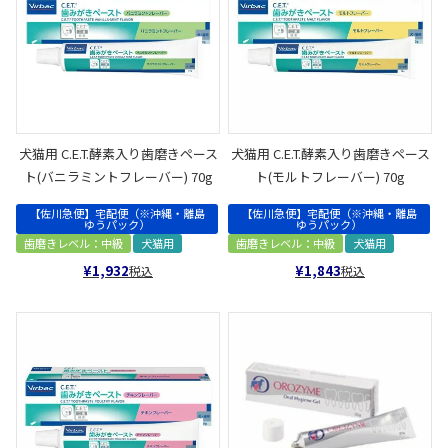
犬猫用 C.E.T.酵素入り歯磨きペース
犬猫用 C.E.T.酵素入り歯磨きペース
ト(バニラミントフレーバー) 70g
ト(モルトフレーバー) 70g
【佐川急便】宅配便（※沖縄・離島
【佐川急便】宅配便（※沖縄・離島
ゆうパック）
ゆうパック）
歯磨きレベル：中級
犬猫用
歯磨きレベル：中級
犬猫用
¥
1,932
¥
1,843
税込
税込