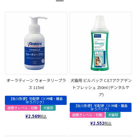
オーラティーン ウォータリープラ
犬猫用 ビルバック C.E.Tアクアデン
ス 115ml
トフレッシュ 250ml (デンタルケ
ア)
【佐川急便】宅配便（※沖縄・離島
ゆうパック）
【佐川急便】宅配便（※沖縄・離島
歯磨きレベル：初級
犬猫用
ゆうパック）
歯磨きレベル：初級
犬猫用
¥
2,569
税込
¥
2,552
税込