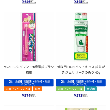
¥
686
¥
595
税込
税込
VIVATEC シグワン 360度型歯ブラシ
犬猫用 LION ペットキッス 歯みが
猫用
きジェル リーフの香り 40g
【佐川急便】宅配便（※沖縄・離島
【佐川急便】宅配便（※沖縄・離島
ゆうパック）
ゆうパック）
歯磨きレベル：上級
猫用
歯磨きレベル：中級
犬猫用
¥
574
¥
573
税込
税込