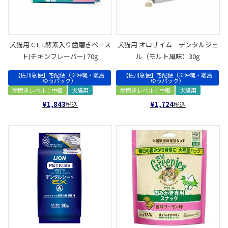
犬猫用 C.E.T.酵素入り歯磨きペース
犬猫用 オロザイム デンタルジェ
ト(チキンフレーバー) 70g
ル（モルト風味）30g
【佐川急便】宅配便（※沖縄・離島
【佐川急便】宅配便（※沖縄・離島
ゆうパック）
ゆうパック）
歯磨きレベル：中級
犬猫用
歯磨きレベル：中級
犬猫用
¥
1,843
¥
1,724
税込
税込