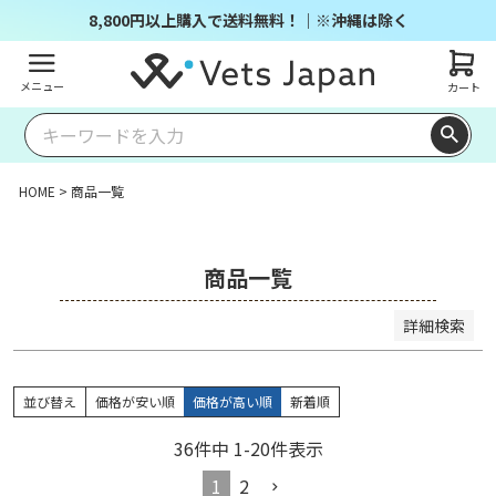
商品番号/JANコード
8,800円以上購入で送料無料！｜※沖縄は除く
メニュー
カート
並び順
キー
価格
価格
レビ
ワー
新着
登録
優先
が安
が高
ュー
ドヒ
順
順
度順
い順
い順
順
ット
HOME
商品一覧
順
検索
商品一覧
詳細検索
並び替え
価格が安い順
価格が高い順
新着順
36
件中
1
-
20
件表示
1
2