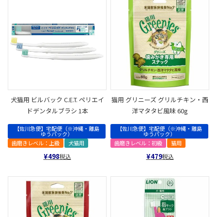
犬猫用 ビルバック C.E.T. ペリエイ
猫用 グリニーズ グリルチキン・西
ドデンタルブラシ 1本
洋マタタビ風味 60g
【佐川急便】宅配便（※沖縄・離島
【佐川急便】宅配便（※沖縄・離島
ゆうパック）
ゆうパック）
歯磨きレベル：上級
犬猫用
歯磨きレベル：初級
猫用
¥
498
¥
479
税込
税込