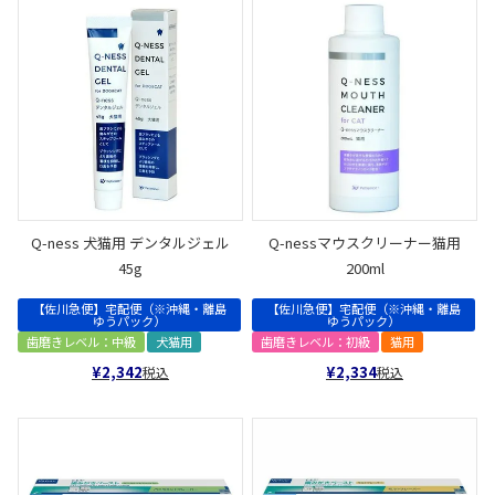
Q-ness 犬猫用 デンタルジェル
Q-nessマウスクリーナー猫用
45g
200ml
【佐川急便】宅配便（※沖縄・離島
【佐川急便】宅配便（※沖縄・離島
ゆうパック）
ゆうパック）
歯磨きレベル：中級
犬猫用
歯磨きレベル：初級
猫用
¥
2,342
¥
2,334
税込
税込