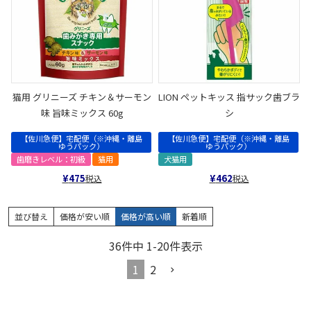
猫用 グリニーズ チキン＆サーモン
LION ペットキッス 指サック歯ブラ
味 旨味ミックス 60g
シ
【佐川急便】宅配便（※沖縄・離島
【佐川急便】宅配便（※沖縄・離島
ゆうパック）
ゆうパック）
歯磨きレベル：初級
猫用
犬猫用
¥
475
¥
462
税込
税込
並び替え
価格が安い順
価格が高い順
新着順
36
件中
1
-
20
件表示
1
2