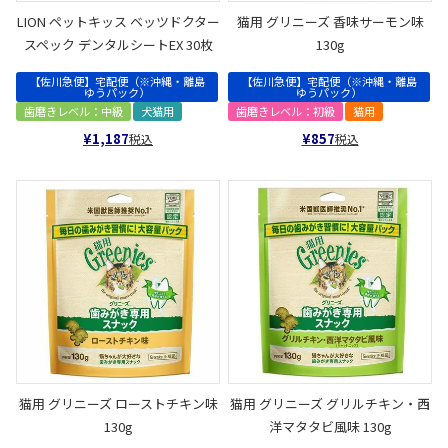
LION ペットキッス ベッツドクター
猫用 グリニーズ 香味サーモン味
スペック デンタルシートEX 30枚
130g
【佐川急便】宅配便（※沖縄・離島
【佐川急便】宅配便（※沖縄・離島
ゆうパック）
ゆうパック）
歯磨きレベル：中級
犬猫用
歯磨きレベル：初級
猫用
¥
1,187
¥
857
税込
税込
猫用 グリニーズ ローストチキン味
猫用 グリニーズ グリルチキン・西
130g
洋マタタビ風味 130g