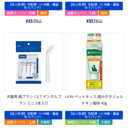
【佐川急便】宅配便（※沖縄・離島
【佐川急便】宅配便（※沖縄・離島
ゆうパック）
ゆうパック）
歯磨きレベル：初級
猫用
歯磨きレベル：初級
猫用
¥
857
¥
857
税込
税込
犬猫用 歯ブラシ C.E.T. デンタルブ
LION ペットキッス 歯みがきジェル
ラシ ミニ 3本入り
チキン風味 40g
【佐川急便】宅配便（※沖縄・離島
【佐川急便】宅配便（※沖縄・離島
ゆうパック）
ゆうパック）
歯磨きレベル：上級
犬猫用
歯磨きレベル：中級
犬猫用