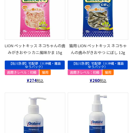
LION ペットキッス ネコちゃんの歯
猫用 LION ペットキッス ネコちゃ
みがきおやつ カニ風味かま 15g
んの歯みがきおやつ にぼし 12g
【佐川急便】宅配便（※沖縄・離島
【佐川急便】宅配便（※沖縄・離島
ゆうパック）
ゆうパック）
歯磨きレベル：初級
猫用
歯磨きレベル：初級
猫用
¥
274
¥
260
税込
税込