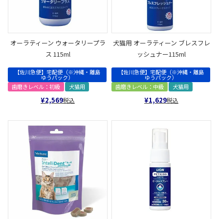
オーラティーン ウォータリープラ
犬猫用 オーラティーン ブレスフレ
ス 115ml
ッシュナー115ml
【佐川急便】宅配便（※沖縄・離島
【佐川急便】宅配便（※沖縄・離島
ゆうパック）
ゆうパック）
歯磨きレベル：初級
犬猫用
歯磨きレベル：中級
犬猫用
¥
2,569
¥
1,629
税込
税込