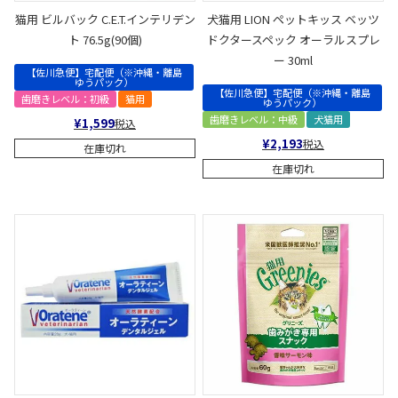
猫用 ビルバック C.E.T.インテリデン
犬猫用 LION ペットキッス ベッツ
ト 76.5g(90個)
ドクタースペック オーラルスプレ
ー 30ml
【佐川急便】宅配便（※沖縄・離島
ゆうパック）
【佐川急便】宅配便（※沖縄・離島
歯磨きレベル：初級
猫用
ゆうパック）
歯磨きレベル：中級
犬猫用
¥
1,599
税込
¥
2,193
税込
在庫切れ
在庫切れ