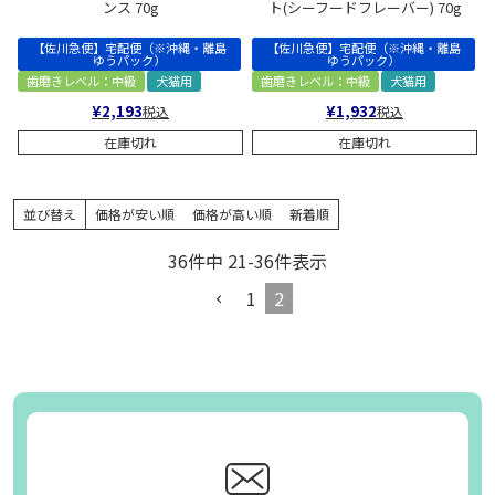
ンス 70g
ト(シーフードフレーバー) 70g
【佐川急便】宅配便（※沖縄・離島
【佐川急便】宅配便（※沖縄・離島
ゆうパック）
ゆうパック）
歯磨きレベル：中級
犬猫用
歯磨きレベル：中級
犬猫用
¥
2,193
¥
1,932
税込
税込
在庫切れ
在庫切れ
並び替え
価格が安い順
価格が高い順
新着順
36
件中
21
-
36
件表示
1
2