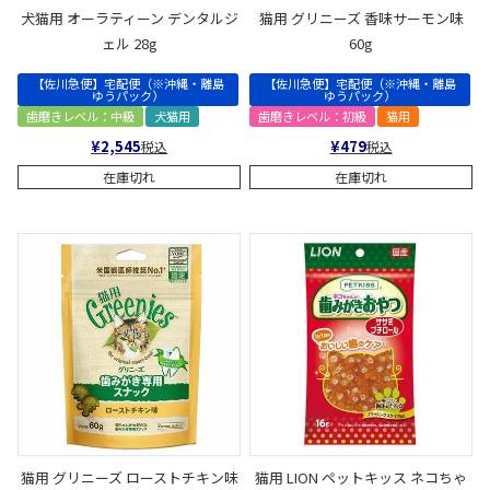
犬猫用 オーラティーン デンタルジ
猫用 グリニーズ 香味サーモン味
ェル 28g
60g
【佐川急便】宅配便（※沖縄・離島
【佐川急便】宅配便（※沖縄・離島
ゆうパック）
ゆうパック）
歯磨きレベル：中級
犬猫用
歯磨きレベル：初級
猫用
¥
2,545
¥
479
税込
税込
在庫切れ
在庫切れ
猫用 グリニーズ ローストチキン味
猫用 LION ペットキッス ネコちゃ