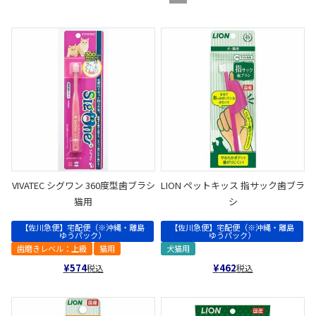
VIVATEC シグワン 360度型歯ブラシ
LION ペットキッス 指サック歯ブラ
猫用
シ
【佐川急便】宅配便（※沖縄・離島
【佐川急便】宅配便（※沖縄・離島
ゆうパック）
ゆうパック）
歯磨きレベル：上級
猫用
犬猫用
¥
574
¥
462
税込
税込