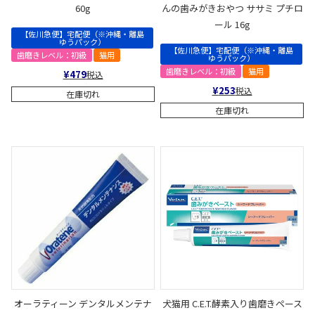
60g
んの歯みがきおやつ ササミ プチロ
ール 16g
【佐川急便】宅配便（※沖縄・離島
ゆうパック）
【佐川急便】宅配便（※沖縄・離島
歯磨きレベル：初級
猫用
ゆうパック）
歯磨きレベル：初級
猫用
¥
479
税込
¥
253
税込
在庫切れ
在庫切れ
オーラティーン デンタルメンテナ
犬猫用 C.E.T.酵素入り歯磨きペース