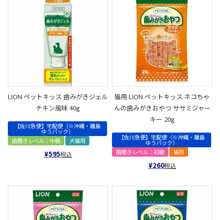
LION ペットキッス 歯みがきジェル
猫用 LION ペットキッス ネコちゃ
チキン風味 40g
んの歯みがきおやつ ササミジャー
キー 20g
【佐川急便】宅配便（※沖縄・離島
ゆうパック）
【佐川急便】宅配便（※沖縄・離島
歯磨きレベル：中級
犬猫用
ゆうパック）
歯磨きレベル：初級
猫用
¥
595
税込
¥
260
税込