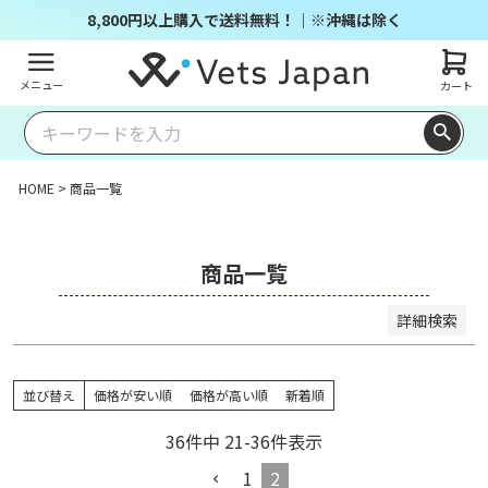
商品番号/JANコード
8,800円以上購入で送料無料！｜※沖縄は除く
メニュー
カート
並び順
キー
価格
価格
レビ
ワー
新着
登録
優先
が安
が高
ュー
ドヒ
順
順
度順
い順
い順
順
ット
HOME
商品一覧
順
検索
商品一覧
詳細検索
並び替え
価格が安い順
価格が高い順
新着順
36
件中
21
-
36
件表示
1
2