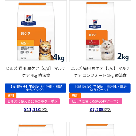
ヒルズ 猫用 尿ケア【c/d】 マルチ
ヒルズ 猫用 尿ケア【c/d】 マルチ
ケア 4kg 療法食
ケア コンフォート 2kg 療法食
【佐川急便】宅配便（※沖縄・離島
【佐川急便】宅配便（※沖縄・離島
ゆうパック）
ゆうパック）
猫用
猫用
ヒルズに使える10%OFFクーポン
ヒルズに使える5%OFFクーポン
¥
11,110
¥
7,205
税込
税込