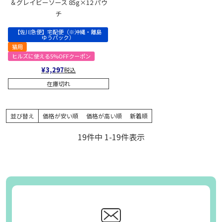
＆グレイビーソース 85g×12 パウ
チ
【佐川急便】宅配便（※沖縄・離島
ゆうパック）
猫用
ヒルズに使える5%OFFクーポン
¥
3,297
税込
在庫切れ
並び替え
価格が安い順
価格が高い順
新着順
19
件中
1
-
19
件表示