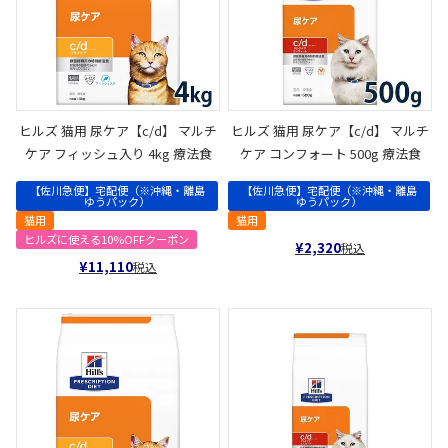
ヒルズ 猫用 尿ケア【c/d】 マルチ
ヒルズ 猫用 尿ケア【c/d】 マルチ
ケア フィッシュ入り 4kg 療法食
ケア コンフォート 500g 療法食
【佐川急便】宅配便（※沖縄・離島
【佐川急便】宅配便（※沖縄・離島
ゆうパック）
ゆうパック）
猫用
猫用
ヒルズに使える10%OFFクーポン
¥
2,320
税込
¥
11,110
税込