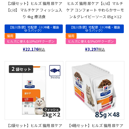
【2袋セット】ヒルズ 猫用 尿ケア
ヒルズ 猫用 尿ケア【c/d】マルチ
【c/d】 マルチケア フィッシュ入
ケア コンフォート やわらかサーモ
り 4kg 療法食
ン＆グレイビーソース 85g×12
【佐川急便】宅配便（※沖縄・離島
【佐川急便】宅配便（※沖縄・離島
ゆうパック）
ゆうパック）
猫用
猫用
ヒルズに使える10%OFFクーポン
ヒルズに使える5%OFFクーポン
¥
22,176
¥
3,297
税込
税込
【2袋セット】ヒルズ 猫用 尿ケア
【4箱セット】ヒルズ 猫用 尿ケア