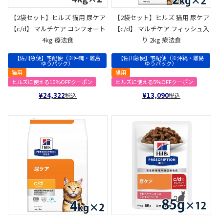
【2袋セット】ヒルズ 猫用 尿ケア
【2袋セット】ヒルズ 猫用 尿ケア
【c/d】 マルチケア コンフォート
【c/d】 マルチケア フィッシュ入
4kg 療法食
り 2kg 療法食
【佐川急便】宅配便（※沖縄・離島
【佐川急便】宅配便（※沖縄・離島
ゆうパック）
ゆうパック）
猫用
猫用
ヒルズに使える10%OFFクーポン
ヒルズに使える5%OFFクーポン
¥
24,322
¥
13,090
税込
税込