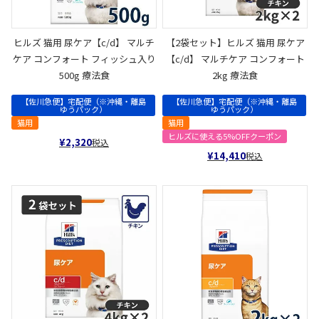
ヒルズ 猫用 尿ケア【c/d】 マルチ
【2袋セット】ヒルズ 猫用 尿ケア
ケア コンフォート フィッシュ入り
【c/d】 マルチケア コンフォート
500g 療法食
2kg 療法食
【佐川急便】宅配便（※沖縄・離島
【佐川急便】宅配便（※沖縄・離島
ゆうパック）
ゆうパック）
猫用
猫用
ヒルズに使える5%OFFクーポン
¥
2,320
税込
¥
14,410
税込