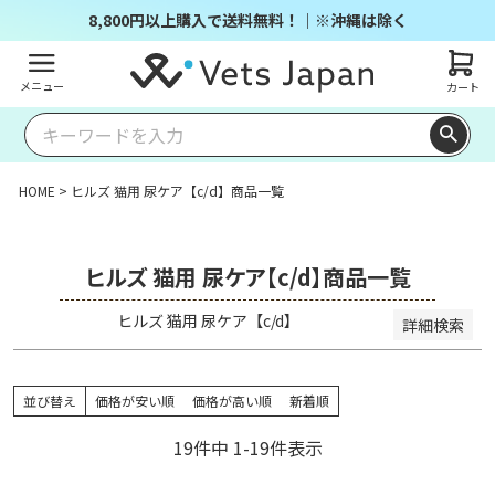
商品番号/JANコード
8,800円以上購入で送料無料！｜※沖縄は除く
メニュー
カート
並び順
キー
価格
価格
レビ
ワー
新着
登録
優先
が安
が高
ュー
ドヒ
順
順
度順
い順
い順
順
ット
HOME
ヒルズ 猫用 尿ケア【c/d】商品一覧
順
検索
ヒルズ 猫用 尿ケア【c/d】商品一覧
ヒルズ 猫用 尿ケア【c/d】
詳細検索
並び替え
価格が安い順
価格が高い順
新着順
19
件中
1
-
19
件表示