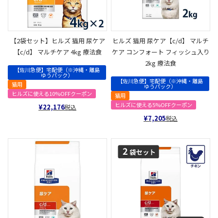
【2袋セット】ヒルズ 猫用 尿ケア
ヒルズ 猫用 尿ケア【c/d】 マルチ
【c/d】 マルチケア 4kg 療法食
ケア コンフォート フィッシュ入り
2kg 療法食
【佐川急便】宅配便（※沖縄・離島
ゆうパック）
【佐川急便】宅配便（※沖縄・離島
猫用
ゆうパック）
ヒルズに使える10%OFFクーポン
猫用
ヒルズに使える5%OFFクーポン
¥
22,176
税込
¥
7,205
税込