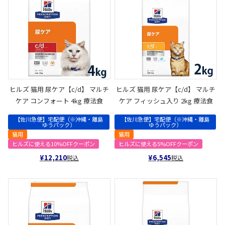
ヒルズ 猫用 尿ケア【c/d】 マルチ
ヒルズ 猫用 尿ケア【c/d】 マルチ
ケア コンフォート 4kg 療法食
ケア フィッシュ入り 2kg 療法食
【佐川急便】宅配便（※沖縄・離島
【佐川急便】宅配便（※沖縄・離島
ゆうパック）
ゆうパック）
猫用
猫用
ヒルズに使える10%OFFクーポン
ヒルズに使える5%OFFクーポン
¥
12,210
¥
6,545
税込
税込