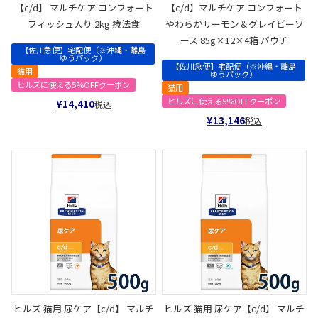
【c/d】 マルチケア コンフォート
【c/d】マルチケア コンフォート
フィッシュ入り 2kg 療法食
やわらかサーモン＆グレイビーソ
ース 85g×12×4箱 パウチ
【佐川急便】宅配便（※沖縄・離島
ゆうパック）
【佐川急便】宅配便（※沖縄・離島
猫用
ゆうパック）
ヒルズに使える5%OFFクーポン
猫用
ヒルズに使える5%OFFクーポン
¥
14,410
税込
¥
13,146
税込
ヒルズ 猫用 尿ケア【c/d】 マルチ
ヒルズ 猫用 尿ケア【c/d】 マルチ